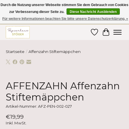
Durch die Nutzung unserer Webseite stimmen Sie dem Gebrauch von Cookies
zur Verbesserung dieser Seite zu.
Diese Nachricht Ausblenden
Hier finden Sie hochwertige Produkte im Bereich Schule, Büro, Papier,
Schreiben und vieles mehr! Erhalten Sie Ihre Bestellung bequem nach
Für weitere Informationen beachten Sie bitte unsere Datenschutzerklärung. »
Hause oder ins Büro geliefert!
Wunschzettel
Ihr Ware
Startseite
/
Affenzahn Stiftemäppchen
Product image slideshow Items
AFFENZAHN Affenzahn
Stiftemäppchen
Artikel-Nummer: AFZ-PEN-002-027
€19,99
Inkl. MwSt.