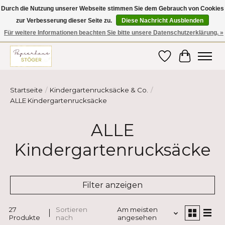
Durch die Nutzung unserer Webseite stimmen Sie dem Gebrauch von Cookies
zur Verbesserung dieser Seite zu.
Diese Nachricht Ausblenden
Hier finden Sie hochwertige Produkte im Bereich Schule, Büro, Papier,
Schreiben und vieles mehr! Erhalten Sie Ihre Bestellung bequem nach
Für weitere Informationen beachten Sie bitte unsere Datenschutzerklärung. »
Hause oder ins Büro geliefert!
Wunschzettel
Ihr Ware
Startseite
/
Kindergartenrucksäcke & Co.
/
ALLE Kindergartenrucksäcke
ALLE
Kindergartenrucksäcke
Filter anzeigen
27
Sortieren
Am meisten
Produkte
nach
angesehen