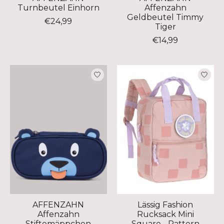
Turnbeutel Einhorn
Affenzahn
Geldbeutel Timmy
€24,99
Tiger
€14,99
AFFENZAHN
Lässig Fashion
Affenzahn
Rucksack Mini
Stiftemäppchen
Square - Pattern