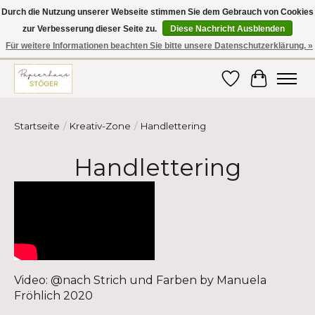
Durch die Nutzung unserer Webseite stimmen Sie dem Gebrauch von Cookies
zur Verbesserung dieser Seite zu.
Diese Nachricht Ausblenden
Hier finden Sie hochwertige Produkte im Bereich Schule, Büro, Papier,
Schreiben und vieles mehr! Erhalten Sie Ihre Bestellung bequem nach
Für weitere Informationen beachten Sie bitte unsere Datenschutzerklärung. »
Hause oder ins Büro geliefert!
Wunschzettel
Ihr Ware
Startseite
/
Kreativ-Zone
/
Handlettering
Handlettering
Video: @nach Strich und Farben by Manuela
Fröhlich 2020