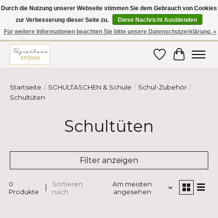
Durch die Nutzung unserer Webseite stimmen Sie dem Gebrauch von Cookies
zur Verbesserung dieser Seite zu.
Diese Nachricht Ausblenden
Hier finden Sie hochwertige Produkte im Bereich Schule, Büro, Papier,
Schreiben und vieles mehr! Erhalten Sie Ihre Bestellung bequem nach
Für weitere Informationen beachten Sie bitte unsere Datenschutzerklärung. »
Hause oder ins Büro geliefert!
Wunschzettel
Ihr Ware
Startseite
/
SCHULTASCHEN & Schule
/
Schul-Zubehör
/
Schultüten
Schultüten
Filter anzeigen
0
Sortieren
Am meisten
Produkte
nach
angesehen