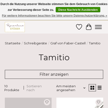
Durch die Nutzung unserer Webseite stimmen Sie dem Gebrauch von Cookies
zur Verbesserung dieser Seite zu.
Diese Nachricht Ausblenden
Hier finden Sie hochwertige Produkte im Bereich Schule, Büro, Papier,
Schreiben und vieles mehr! Erhalten Sie Ihre Bestellung bequem nach
Für weitere Informationen beachten Sie bitte unsere Datenschutzerklärung. »
Hause oder ins Büro geliefert!
Wunschzettel
Ihr Ware
Startseite
/
Schreibgeräte
/
Graf von Faber-Castell
/
Tamitio
Tamitio
Filter anzeigen
10
Sortieren
Am meisten
Produkte
nach
angesehen