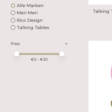
Alle Marken
Talking 
Meri Meri
Rico Design
Talking Tables
Preis
Preis – Mindestwert
Price maximum value
€
0
- €
30