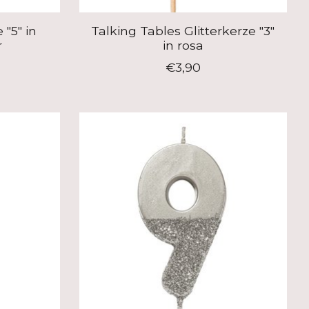
 "5" in
Talking Tables Glitterkerze "3"
r
in rosa
€3,90