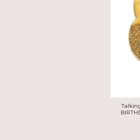
Talkin
BIRTH