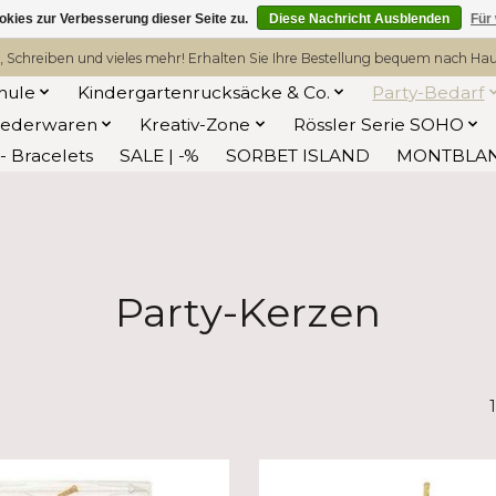
kies zur Verbesserung dieser Seite zu.
Diese Nachricht Ausblenden
Für
, Schreiben und vieles mehr! Erhalten Sie Ihre Bestellung bequem nach Hause
hule
Kindergartenrucksäcke & Co.
Party-Bedarf
Lederwaren
Kreativ-Zone
Rössler Serie SOHO
 Bracelets
SALE | -%
SORBET ISLAND
MONTBLA
Party-Kerzen