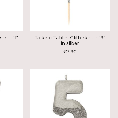
kerze "1"
Talking Tables Glitterkerze "9"
in silber
€3,90