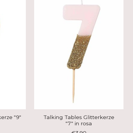
kerze "9"
Talking Tables Glitterkerze
"7" in rosa
€3,90