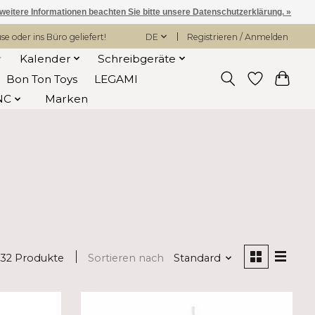
 weitere Informationen beachten Sie bitte unsere Datenschutzerklärung. »
 oder ins Büro geliefert!
DE
Registrieren / Anmelden
Kalender
Schreibgeräte
Bon Ton Toys
LEGAMI
NC
Marken
132 Produkte
Sortieren nach
Standard