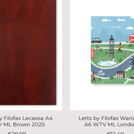
y Filofax Lecassa A4
Letts by Filofax Wan
 ML Brown 2025
A6 WTV ML Londo
€29,99
€12,49