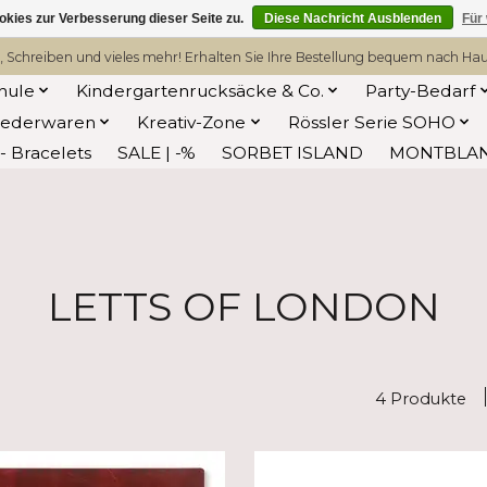
kies zur Verbesserung dieser Seite zu.
Diese Nachricht Ausblenden
Für
, Schreiben und vieles mehr! Erhalten Sie Ihre Bestellung bequem nach Hause
hule
Kindergartenrucksäcke & Co.
Party-Bedarf
Lederwaren
Kreativ-Zone
Rössler Serie SOHO
 Bracelets
SALE | -%
SORBET ISLAND
MONTBLA
LETTS OF LONDON
4 Produkte