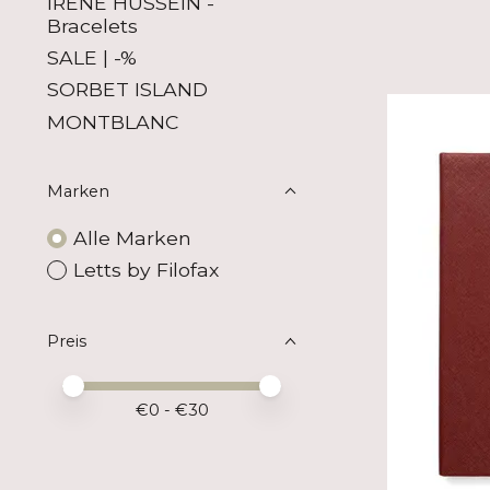
IRENE HUSSEIN -
Bracelets
SALE | -%
SORBET ISLAND
MONTBLANC
Marken
Alle Marken
Letts by Filofax
Preis
Preis – Mindestwert
Price maximum value
€
0
- €
30