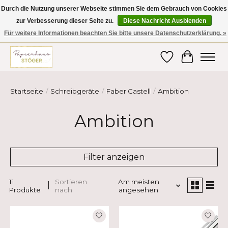
Durch die Nutzung unserer Webseite stimmen Sie dem Gebrauch von Cookies
zur Verbesserung dieser Seite zu.
Diese Nachricht Ausblenden
Hier finden Sie hochwertige Produkte im Bereich Schule, Büro, Papier,
Schreiben und vieles mehr! Erhalten Sie Ihre Bestellung bequem nach
Für weitere Informationen beachten Sie bitte unsere Datenschutzerklärung. »
Hause oder ins Büro geliefert!
Wunschzettel
Ihr Ware
Startseite
/
Schreibgeräte
/
Faber Castell
/
Ambition
Ambition
Filter anzeigen
11
Sortieren
Am meisten
Produkte
nach
angesehen