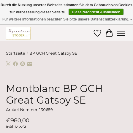
Durch die Nutzung unserer Webseite stimmen Sie dem Gebrauch von Cookies
zur Verbesserung dieser Seite zu.
Diese Nachricht Ausblenden
Hier finden Sie hochwertige Produkte im Bereich Schule, Büro, Papier,
Schreiben und vieles mehr! Erhalten Sie Ihre Bestellung bequem nach
Für weitere Informationen beachten Sie bitte unsere Datenschutzerklärung. »
Hause oder ins Büro geliefert!
Wunschzettel
Ihr Ware
Startseite
/
BP GCH Great Gatsby SE
Product image slideshow Items
Montblanc BP GCH
Great Gatsby SE
Artikel-Nummer: 130659
€980,00
Inkl. MwSt.