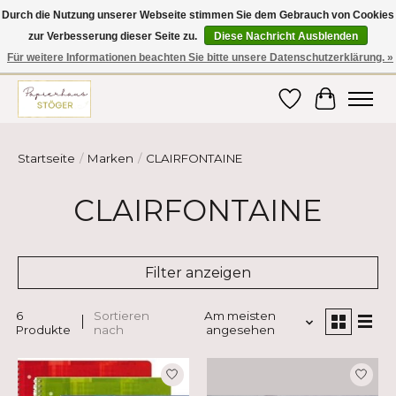
Durch die Nutzung unserer Webseite stimmen Sie dem Gebrauch von Cookies
zur Verbesserung dieser Seite zu.
Diese Nachricht Ausblenden
Hier finden Sie hochwertige Produkte im Bereich Schule, Büro, Papier,
Schreiben und vieles mehr! Erhalten Sie Ihre Bestellung bequem nach
Für weitere Informationen beachten Sie bitte unsere Datenschutzerklärung. »
Hause oder ins Büro geliefert!
Wunschzettel
Ihr Ware
Startseite
/
Marken
/
CLAIRFONTAINE
CLAIRFONTAINE
Filter anzeigen
6
Sortieren
Am meisten
Produkte
nach
angesehen