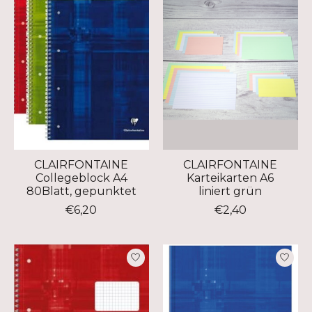
CLAIRFONTAINE
CLAIRFONTAINE
Collegeblock A4
Karteikarten A6
80Blatt, gepunktet
liniert grün
€6,20
€2,40