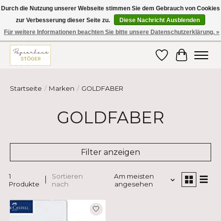
Durch die Nutzung unserer Webseite stimmen Sie dem Gebrauch von Cookies
zur Verbesserung dieser Seite zu.
Diese Nachricht Ausblenden
Hier finden Sie hochwertige Produkte im Bereich Schule, Büro, Papier,
Schreiben und vieles mehr! Erhalten Sie Ihre Bestellung bequem nach
Für weitere Informationen beachten Sie bitte unsere Datenschutzerklärung. »
Hause oder ins Büro geliefert!
Wunschzettel
Ihr Ware
Startseite
/
Marken
/
GOLDFABER
GOLDFABER
Filter anzeigen
1
Sortieren
Am meisten
Produkte
nach
angesehen