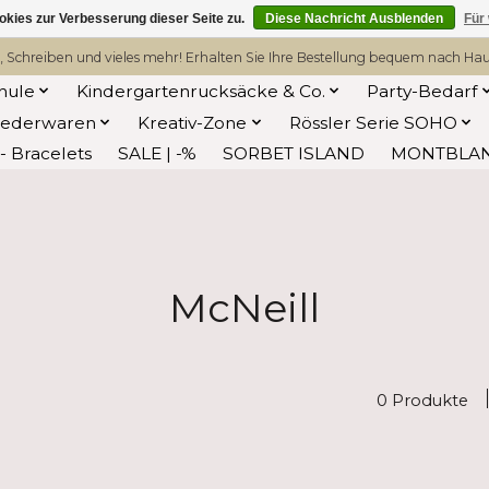
kies zur Verbesserung dieser Seite zu.
Diese Nachricht Ausblenden
Für
, Schreiben und vieles mehr! Erhalten Sie Ihre Bestellung bequem nach Hause
hule
Kindergartenrucksäcke & Co.
Party-Bedarf
Lederwaren
Kreativ-Zone
Rössler Serie SOHO
 Bracelets
SALE | -%
SORBET ISLAND
MONTBLA
McNeill
0 Produkte