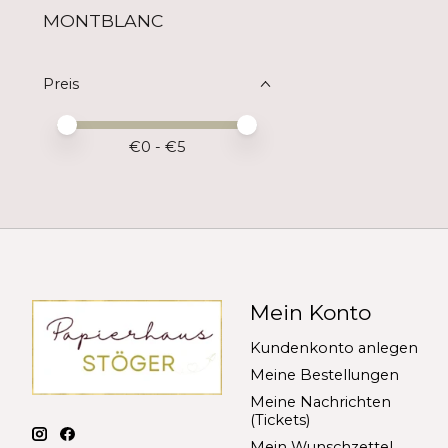
MONTBLANC
Preis
Preis – Mindestwert
Price maximum value
€
0
- €
5
Mein Konto
Kundenkonto anlegen
Meine Bestellungen
Meine Nachrichten
(Tickets)
Mein Wunschzettel