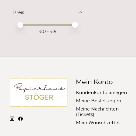
Preis
Preis – Mindestwert
Price maximum value
€
0
- €
5
Mein Konto
Kundenkonto anlegen
Meine Bestellungen
Meine Nachrichten
(Tickets)
Mein Wunschzettel