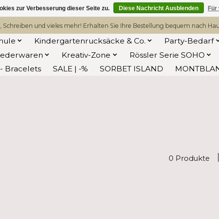
kies zur Verbesserung dieser Seite zu.
Diese Nachricht Ausblenden
Für
, Schreiben und vieles mehr! Erhalten Sie Ihre Bestellung bequem nach Hause
hule
Kindergartenrucksäcke & Co.
Party-Bedarf
Lederwaren
Kreativ-Zone
Rössler Serie SOHO
 Bracelets
SALE | -%
SORBET ISLAND
MONTBLA
0 Produkte