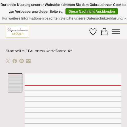
Durch die Nutzung unserer Webseite stimmen Sie dem Gebrauch von Cookies
zur Verbesserung dieser Seite zu.
Diese Nachricht Ausblenden
Hier finden Sie hochwertige Produkte im Bereich Schule, Büro, Papier,
Schreiben und vieles mehr! Erhalten Sie Ihre Bestellung bequem nach
Für weitere Informationen beachten Sie bitte unsere Datenschutzerklärung. »
Hause oder ins Büro geliefert!
Wunschzettel
Ihr Ware
Startseite
/
Brunnen Karteikarte A5
Product image slideshow Items