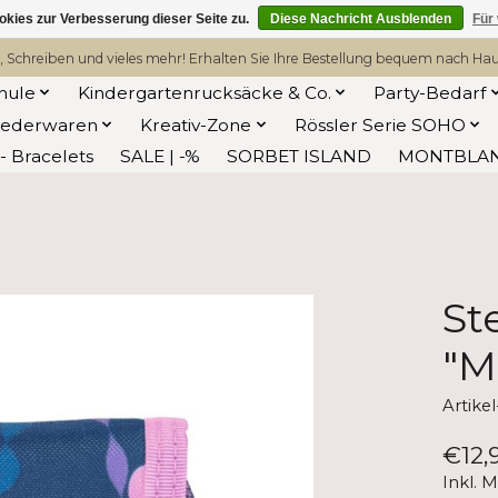
kies zur Verbesserung dieser Seite zu.
Diese Nachricht Ausblenden
Für
, Schreiben und vieles mehr! Erhalten Sie Ihre Bestellung bequem nach Hause
hule
Kindergartenrucksäcke & Co.
Party-Bedarf
Lederwaren
Kreativ-Zone
Rössler Serie SOHO
 Bracelets
SALE | -%
SORBET ISLAND
MONTBLA
St
"M
Artike
€12,
Inkl. 