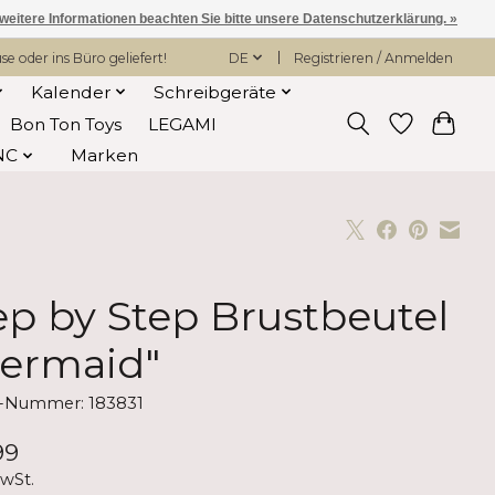
 weitere Informationen beachten Sie bitte unsere Datenschutzerklärung. »
 oder ins Büro geliefert!
DE
Registrieren / Anmelden
Kalender
Schreibgeräte
Bon Ton Toys
LEGAMI
NC
Marken
ep by Step Brustbeutel
ermaid"
l-Nummer: 183831
99
MwSt.