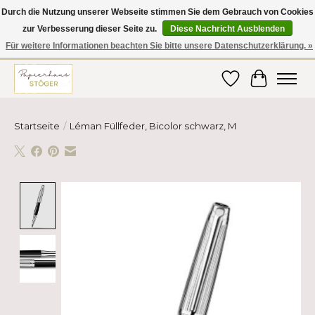
Durch die Nutzung unserer Webseite stimmen Sie dem Gebrauch von Cookies
zur Verbesserung dieser Seite zu.
Diese Nachricht Ausblenden
Hier finden Sie hochwertige Produkte im Bereich Schule, Büro, Papier,
Schreiben und vieles mehr! Erhalten Sie Ihre Bestellung bequem nach
Für weitere Informationen beachten Sie bitte unsere Datenschutzerklärung. »
Hause oder ins Büro geliefert!
Wunschzettel
Ihr Ware
Startseite
/
Léman Füllfeder, Bicolor schwarz, M
Product image slideshow Items