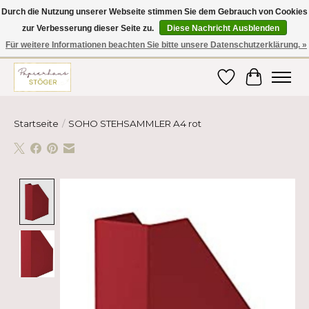
Durch die Nutzung unserer Webseite stimmen Sie dem Gebrauch von Cookies
zur Verbesserung dieser Seite zu.
Diese Nachricht Ausblenden
Hier finden Sie hochwertige Produkte im Bereich Schule, Büro, Papier,
Schreiben und vieles mehr! Erhalten Sie Ihre Bestellung bequem nach
Für weitere Informationen beachten Sie bitte unsere Datenschutzerklärung. »
Hause oder ins Büro geliefert!
Wunschzettel
Ihr Ware
Startseite
/
SOHO STEHSAMMLER A4 rot
Product image slideshow Items