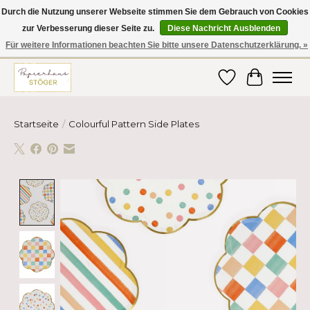
Durch die Nutzung unserer Webseite stimmen Sie dem Gebrauch von Cookies
zur Verbesserung dieser Seite zu.
Diese Nachricht Ausblenden
Hier finden Sie hochwertige Produkte im Bereich Schule, Büro, Papier,
Schreiben und vieles mehr! Erhalten Sie Ihre Bestellung bequem nach
Für weitere Informationen beachten Sie bitte unsere Datenschutzerklärung. »
Hause oder ins Büro geliefert!
Wunschzettel
Ihr Ware
Startseite
/
Colourful Pattern Side Plates
Product image slideshow Items