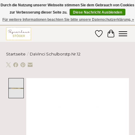
Durch die Nutzung unserer Webseite stimmen Sie dem Gebrauch von Cookies
zur Verbesserung dieser Seite zu.
Diese Nachricht Ausblenden
Hier finden Sie hochwertige Produkte im Bereich Schule, Büro, Papier,
Schreiben und vieles mehr! Erhalten Sie Ihre Bestellung bequem nach
Für weitere Informationen beachten Sie bitte unsere Datenschutzerklärung. »
Hause oder ins Büro geliefert!
Wunschzettel
Ihr Ware
Startseite
/
DaVinci Schulborstp.Nr.12
Product image slideshow Items