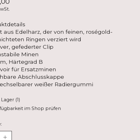
,00
MwSt.
ktdetails
t aus Edelharz, der von feinen, roségold-
ichteten Ringen verziert wird
ver, gefederter Clip
stabile Minen
m, Härtegrad B
voir für Ersatzminen
ehbare Abschlusskappe
echselbarer weißer Radiergummi
 Lager (1)
fügbarkeit im Shop prüfen
: