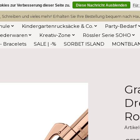
kies zur Verbesserung dieser Seite zu.
Diese Nachricht Ausblenden
Für
, Schreiben und vieles mehr! Erhalten Sie Ihre Bestellung bequem nach Hause
hule
Kindergartenrucksäcke & Co.
Party-Bedarf
Lederwaren
Kreativ-Zone
Rössler Serie SOHO
 Bracelets
SALE | -%
SORBET ISLAND
MONTBLA
Gr
Dr
Ro
Artike