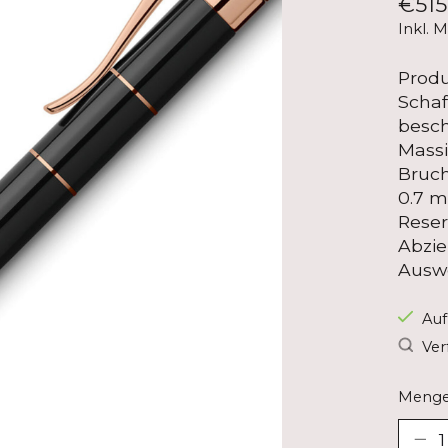
€515
Inkl. 
Produ
Schaf
besch
Massi
Bruch
0.7 m
Reser
Abzi
Ausw
Auf
Ver
Menge