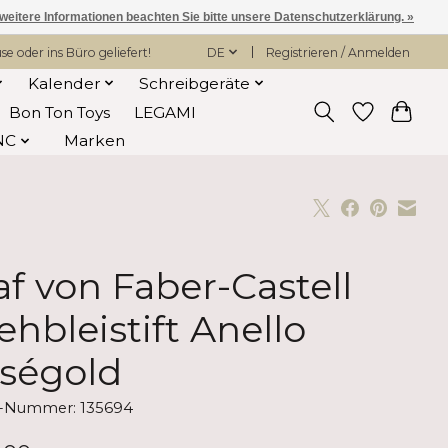
 weitere Informationen beachten Sie bitte unsere Datenschutzerklärung. »
 oder ins Büro geliefert!
DE
Registrieren / Anmelden
Kalender
Schreibgeräte
Bon Ton Toys
LEGAMI
NC
Marken
af von Faber-Castell
ehbleistift Anello
ségold
l-Nummer: 135694