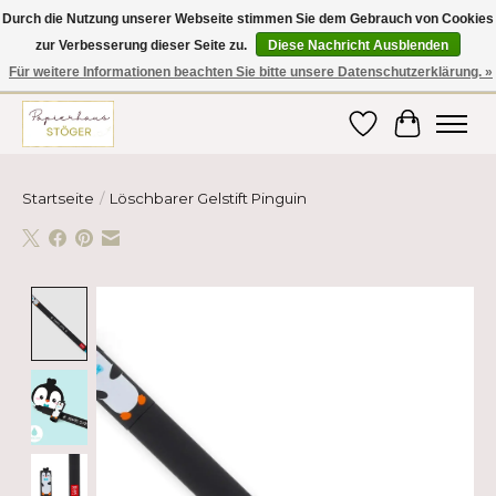
Durch die Nutzung unserer Webseite stimmen Sie dem Gebrauch von Cookies
zur Verbesserung dieser Seite zu.
Diese Nachricht Ausblenden
Hier finden Sie hochwertige Produkte im Bereich Schule, Büro, Papier,
Schreiben und vieles mehr! Erhalten Sie Ihre Bestellung bequem nach
Für weitere Informationen beachten Sie bitte unsere Datenschutzerklärung. »
Hause oder ins Büro geliefert!
Wunschzettel
Ihr Ware
Startseite
/
Löschbarer Gelstift Pinguin
Product image slideshow Items