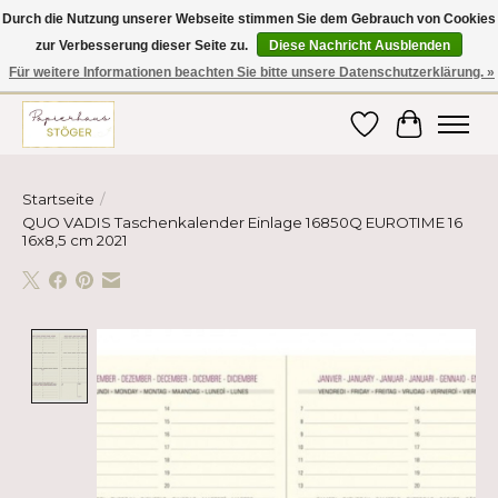
Durch die Nutzung unserer Webseite stimmen Sie dem Gebrauch von Cookies
zur Verbesserung dieser Seite zu.
Diese Nachricht Ausblenden
Hier finden Sie hochwertige Produkte im Bereich Schule, Büro, Papier,
Schreiben und vieles mehr! Erhalten Sie Ihre Bestellung bequem nach
Für weitere Informationen beachten Sie bitte unsere Datenschutzerklärung. »
Hause oder ins Büro geliefert!
Wunschzettel
Ihr Ware
Startseite
/
QUO VADIS Taschenkalender Einlage 16850Q EUROTIME 16
16x8,5 cm 2021
Product image slideshow Items