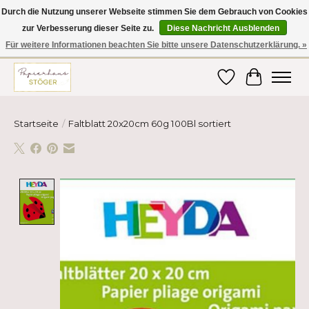
Durch die Nutzung unserer Webseite stimmen Sie dem Gebrauch von Cookies
zur Verbesserung dieser Seite zu.
Diese Nachricht Ausblenden
Hier finden Sie hochwertige Produkte im Bereich Schule, Büro, Papier,
Schreiben und vieles mehr! Erhalten Sie Ihre Bestellung bequem nach
Für weitere Informationen beachten Sie bitte unsere Datenschutzerklärung. »
Hause oder ins Büro geliefert!
Wunschzettel
Ihr Ware
Startseite
/
Faltblatt 20x20cm 60g 100Bl sortiert
Product image slideshow Items