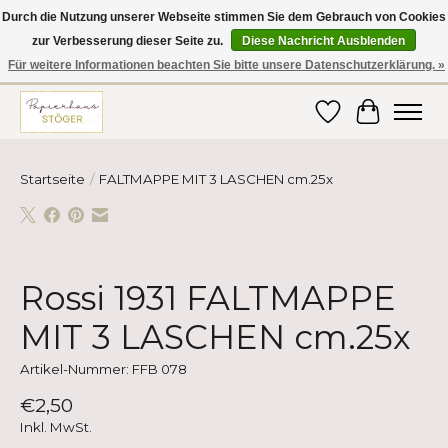
Durch die Nutzung unserer Webseite stimmen Sie dem Gebrauch von Cookies
zur Verbesserung dieser Seite zu.
Diese Nachricht Ausblenden
Hier finden Sie hochwertige Produkte im Bereich Schule, Büro, Papier,
Schreiben und vieles mehr! Erhalten Sie Ihre Bestellung bequem nach
Für weitere Informationen beachten Sie bitte unsere Datenschutzerklärung. »
Hause oder ins Büro geliefert!
Wunschzettel
Ihr Ware
Startseite
/
FALTMAPPE MIT 3 LASCHEN cm.25x
Product image slideshow Items
Rossi 1931 FALTMAPPE
MIT 3 LASCHEN cm.25x
Artikel-Nummer: FFB 078
€2,50
Inkl. MwSt.