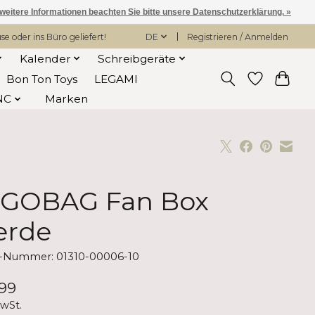
 weitere Informationen beachten Sie bitte unsere Datenschutzerklärung. »
 oder ins Büro geliefert!
DE
Registrieren / Anmelden
Kalender
Schreibgeräte
Bon Ton Toys
LEGAMI
NC
Marken
GOBAG Fan Box
erde
l-Nummer: 01310-00006-10
99
MwSt.