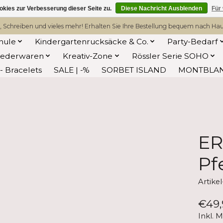
kies zur Verbesserung dieser Seite zu.
Diese Nachricht Ausblenden
Für
, Schreiben und vieles mehr! Erhalten Sie Ihre Bestellung bequem nach Hause
hule
Kindergartenrucksäcke & Co.
Party-Bedarf
Lederwaren
Kreativ-Zone
Rössler Serie SOHO
 Bracelets
SALE | -%
SORBET ISLAND
MONTBLA
ER
Pf
Artike
€49,
Inkl. 