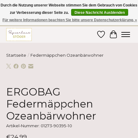
Durch die Nutzung unserer Webseite stimmen Sie dem Gebrauch von Cookies
zur Verbesserung dieser Seite zu.
Diese Nachricht Ausblenden
Hier finden Sie hochwertige Produkte im Bereich Schule, Büro, Papier,
Schreiben und vieles mehr! Erhalten Sie Ihre Bestellung bequem nach
Für weitere Informationen beachten Sie bitte unsere Datenschutzerklärung. »
Hause oder ins Büro geliefert!
Wunschzettel
Ihr Ware
Startseite
/
Federmäppchen Ozeanbärwohner
Product image slideshow Items
ERGOBAG
Federmäppchen
Ozeanbärwohner
Artikel-Nummer: 01273-90395-10
€24,99