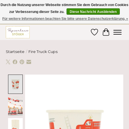
Durch die Nutzung unserer Webseite stimmen Sie dem Gebrauch von Cookies
zur Verbesserung dieser Seite zu.
Diese Nachricht Ausblenden
Hier finden Sie hochwertige Produkte im Bereich Schule, Büro, Papier,
Schreiben und vieles mehr! Erhalten Sie Ihre Bestellung bequem nach
Für weitere Informationen beachten Sie bitte unsere Datenschutzerklärung. »
Hause oder ins Büro geliefert!
Wunschzettel
Ihr Ware
Startseite
/
Fire Truck Cups
Product image slideshow Items