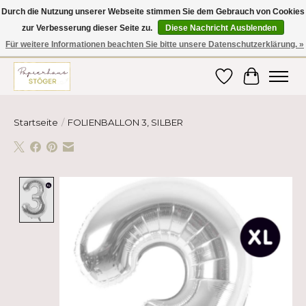
Durch die Nutzung unserer Webseite stimmen Sie dem Gebrauch von Cookies
zur Verbesserung dieser Seite zu.
Diese Nachricht Ausblenden
Hier finden Sie hochwertige Produkte im Bereich Schule, Büro, Papier,
Schreiben und vieles mehr! Erhalten Sie Ihre Bestellung bequem nach
Für weitere Informationen beachten Sie bitte unsere Datenschutzerklärung. »
Hause oder ins Büro geliefert!
Wunschzettel
Ihr Ware
Startseite
/
FOLIENBALLON 3, SILBER
Product image slideshow Items