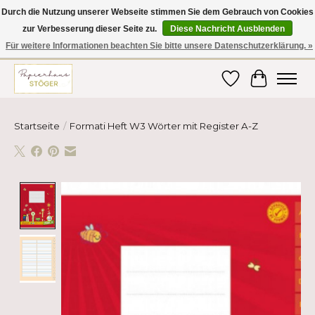
Durch die Nutzung unserer Webseite stimmen Sie dem Gebrauch von Cookies
zur Verbesserung dieser Seite zu.
Diese Nachricht Ausblenden
Hier finden Sie hochwertige Produkte im Bereich Schule, Büro, Papier,
Schreiben und vieles mehr! Erhalten Sie Ihre Bestellung bequem nach
Für weitere Informationen beachten Sie bitte unsere Datenschutzerklärung. »
Hause oder ins Büro geliefert!
Wunschzettel
Ihr Ware
Startseite
/
Formati Heft W3 Wörter mit Register A-Z
Product image slideshow Items