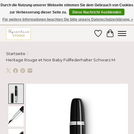
Durch die Nutzung unserer Webseite stimmen Sie dem Gebrauch von Cookies
zur Verbesserung dieser Seite zu.
Diese Nachricht Ausblenden
Hier finden Sie hochwertige Produkte im Bereich Schule, Büro, Papier,
Schreiben und vieles mehr! Erhalten Sie Ihre Bestellung bequem nach
Für weitere Informationen beachten Sie bitte unsere Datenschutzerklärung. »
Hause oder ins Büro geliefert!
Wunschzettel
Ihr Ware
Startseite
/
Heritage Rouge et Noir Baby Füllfederhalter Schwarz M
Product image slideshow Items