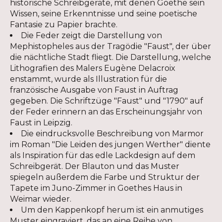
historische Schreibgeräte, mit denen Goethe sein
Wissen, seine Erkenntnisse und seine poetische
Fantasie zu Papier brachte.
Die Feder zeigt die Darstellung von
Mephistopheles aus der Tragödie "Faust", der über
die nächtliche Stadt fliegt. Die Darstellung, welche
Lithografien des Malers Eugène Delacroix
enstammt, wurde als Illustration für die
französische Ausgabe von Faust in Auftrag
gegeben. Die Schriftzüge "Faust" und "1790" auf
der Feder erinnern an das Erscheinungsjahr von
Faust in Leipzig.
Die eindrucksvolle Beschreibung von Marmor
im Roman "Die Leiden des jungen Werther" diente
als Inspiration für das edle Lackdesign auf dem
Schreibgerät. Der Blauton und das Muster
spiegeln außerdem die Farbe und Struktur der
Tapete im Juno-Zimmer in Goethes Haus in
Weimar wieder.
Um den Kappenkopf herum ist ein anmutiges
Muster eingraviert, das an eine Reihe von