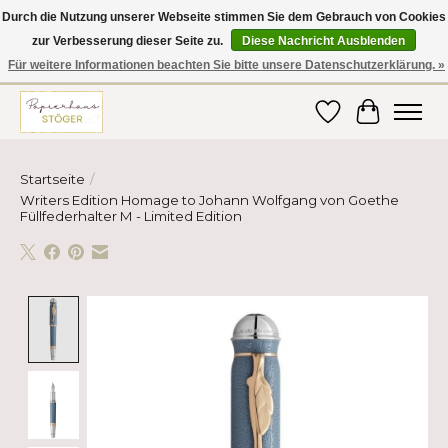
Durch die Nutzung unserer Webseite stimmen Sie dem Gebrauch von Cookies
zur Verbesserung dieser Seite zu.
Diese Nachricht Ausblenden
Hier finden Sie hochwertige Produkte im Bereich Schule, Büro, Papier,
Schreiben und vieles mehr! Erhalten Sie Ihre Bestellung bequem nach
Für weitere Informationen beachten Sie bitte unsere Datenschutzerklärung. »
Hause oder ins Büro geliefert!
Wunschzettel
Ihr Ware
Startseite
/
Writers Edition Homage to Johann Wolfgang von Goethe
Füllfederhalter M - Limited Edition
Product image slideshow Items