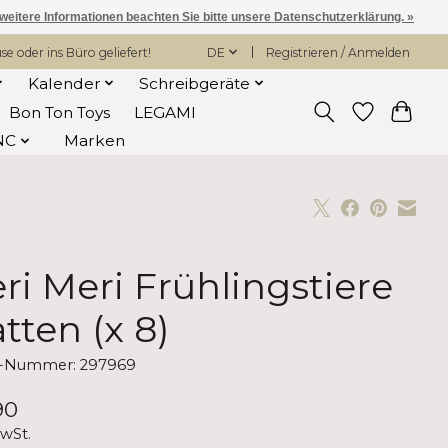
 weitere Informationen beachten Sie bitte unsere Datenschutzerklärung. »
 oder ins Büro geliefert!
DE
Registrieren / Anmelden
Kalender
Schreibgeräte
Bon Ton Toys
LEGAMI
NC
Marken
ri Meri Frühlingstiere
atten (x 8)
el-Nummer: 297969
90
MwSt.