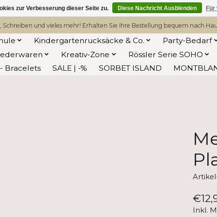
kies zur Verbesserung dieser Seite zu.
Diese Nachricht Ausblenden
Für
, Schreiben und vieles mehr! Erhalten Sie Ihre Bestellung bequem nach Hause
hule
Kindergartenrucksäcke & Co.
Party-Bedarf
Lederwaren
Kreativ-Zone
Rössler Serie SOHO
 Bracelets
SALE | -%
SORBET ISLAND
MONTBLA
Me
Pl
Artik
€12,
Inkl. 