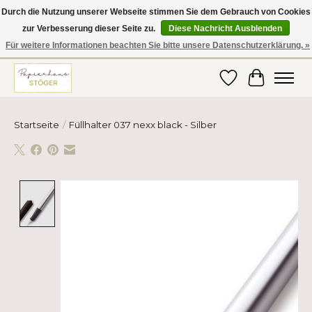
Durch die Nutzung unserer Webseite stimmen Sie dem Gebrauch von Cookies
zur Verbesserung dieser Seite zu.
Diese Nachricht Ausblenden
Hier finden Sie hochwertige Produkte im Bereich Schule, Büro, Papier,
Schreiben und vieles mehr! Erhalten Sie Ihre Bestellung bequem nach
Für weitere Informationen beachten Sie bitte unsere Datenschutzerklärung. »
Hause oder ins Büro geliefert!
Wunschzettel
Ihr Ware
Startseite
/
Füllhalter 037 nexx black - Silber
Product image slideshow Items