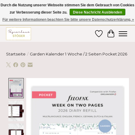
Durch die Nutzung unserer Webseite stimmen Sie dem Gebrauch von Cookies
zur Verbesserung dieser Seite zu.
Diese Nachricht Ausblenden
Hier finden Sie hochwertige Produkte im Bereich Schule, Büro, Papier,
Schreiben und vieles mehr! Erhalten Sie Ihre Bestellung bequem nach
Für weitere Informationen beachten Sie bitte unsere Datenschutzerklärung. »
Hause oder ins Büro geliefert!
Wunschzettel
Ihr Ware
Startseite
/
Garden Kalender 1 Woche / 2 Seiten Pocket 2026
Product image slideshow Items