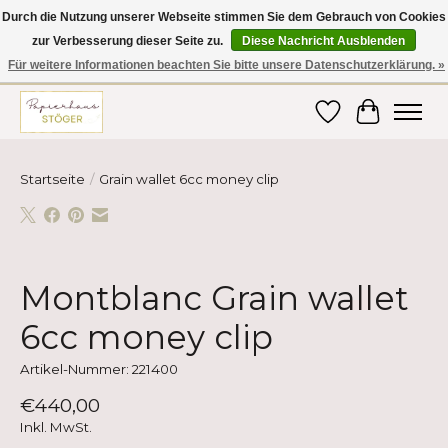
Durch die Nutzung unserer Webseite stimmen Sie dem Gebrauch von Cookies
zur Verbesserung dieser Seite zu.
Diese Nachricht Ausblenden
Hier finden Sie hochwertige Produkte im Bereich Schule, Büro, Papier,
Schreiben und vieles mehr! Erhalten Sie Ihre Bestellung bequem nach
Für weitere Informationen beachten Sie bitte unsere Datenschutzerklärung. »
Hause oder ins Büro geliefert!
Wunschzettel
Ihr Ware
Startseite
/
Grain wallet 6cc money clip
Product image slideshow Items
Montblanc Grain wallet
6cc money clip
Artikel-Nummer: 221400
€440,00
Inkl. MwSt.