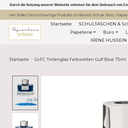
Durch die Nutzung unserer Webseite stimmen Sie dem Gebrauch von Coo
Hier finden Sie hochwertige Produkte im Bereich Schule, Büro, Papier
Startseite
SCHULTASCHEN & Sc
Papeterie
Büro
IRENE HUSSEIN -
Startseite
/
GvFC Tintenglas Farbwelten Gulf Blue 75ml
Product image slideshow Items