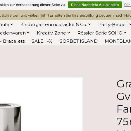
kies zur Verbesserung dieser Seite zu.
Diese Nachricht Ausblenden
Für
, Schreiben und vieles mehr! Erhalten Sie Ihre Bestellung bequem nach Hause
hule
Kindergartenrucksäcke & Co.
Party-Bedarf
Lederwaren
Kreativ-Zone
Rössler Serie SOHO
 Bracelets
SALE | -%
SORBET ISLAND
MONTBLA
Gr
Gv
Fa
75