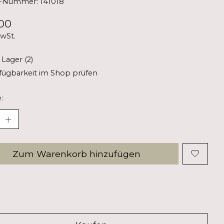
l-Nummer: 141018
00
MwSt.
 Lager (2)
fügbarkeit im Shop prüfen
:
Zum Warenkorb hinzufügen