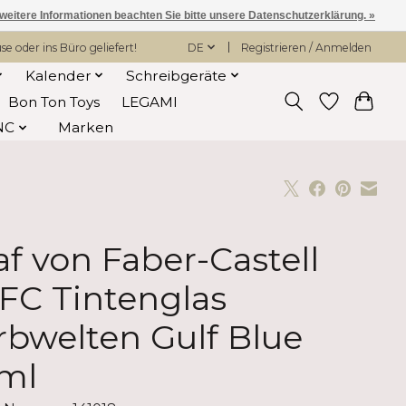
 weitere Informationen beachten Sie bitte unsere Datenschutzerklärung. »
 oder ins Büro geliefert!
DE
Registrieren / Anmelden
Kalender
Schreibgeräte
Bon Ton Toys
LEGAMI
NC
Marken
af von Faber-Castell
FC Tintenglas
rbwelten Gulf Blue
ml