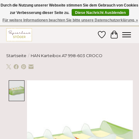
Durch die Nutzung unserer Webseite stimmen Sie dem Gebrauch von Cookies
zur Verbesserung dieser Seite zu.
Diese Nachricht Ausblenden
Hier finden Sie hochwertige Produkte im Bereich Schule, Büro, Papier,
Schreiben und vieles mehr! Erhalten Sie Ihre Bestellung bequem nach
Für weitere Informationen beachten Sie bitte unsere Datenschutzerklärung. »
Hause oder ins Büro geliefert!
Wunschzettel
Ihr Ware
Startseite
/
HAN Karteibox A7 998-603 CROCO
Product image slideshow Items