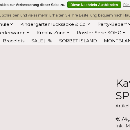
kies zur Verbesserung dieser Seite zu.
Diese Nachricht Ausblenden
Für
, Schreiben und vieles mehr! Erhalten Sie Ihre Bestellung bequem nach Hause
hule
Kindergartenrucksäcke & Co.
Party-Bedarf
Lederwaren
Kreativ-Zone
Rössler Serie SOHO
 Bracelets
SALE | -%
SORBET ISLAND
MONTBLA
Ka
SP
Artik
€74,
Inkl. 