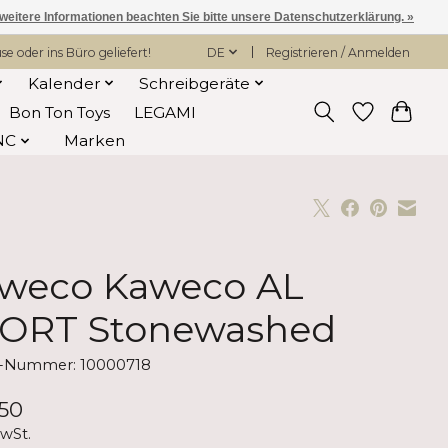
 weitere Informationen beachten Sie bitte unsere Datenschutzerklärung. »
 oder ins Büro geliefert!
DE
Registrieren / Anmelden
Kalender
Schreibgeräte
Bon Ton Toys
LEGAMI
NC
Marken
weco Kaweco AL
ORT Stonewashed
el-Nummer: 10000718
50
MwSt.