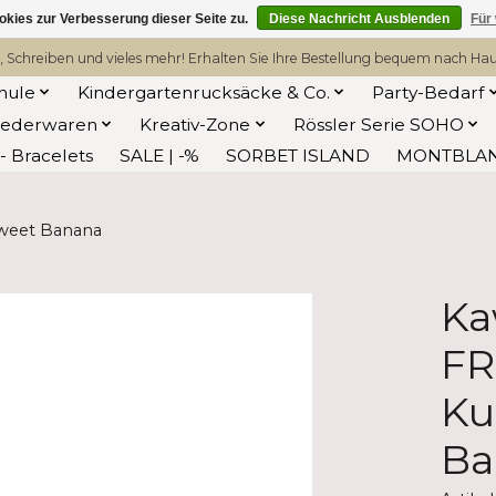
kies zur Verbesserung dieser Seite zu.
Diese Nachricht Ausblenden
Für
, Schreiben und vieles mehr! Erhalten Sie Ihre Bestellung bequem nach Hause
hule
Kindergartenrucksäcke & Co.
Party-Bedarf
Lederwaren
Kreativ-Zone
Rössler Serie SOHO
 Bracelets
SALE | -%
SORBET ISLAND
MONTBLA
weet Banana
Ka
FR
Ku
Ba