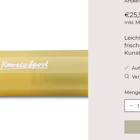
Artike
€25,
Inkl. 
Leich
frisc
Kunst
Auf
Ver
Menge