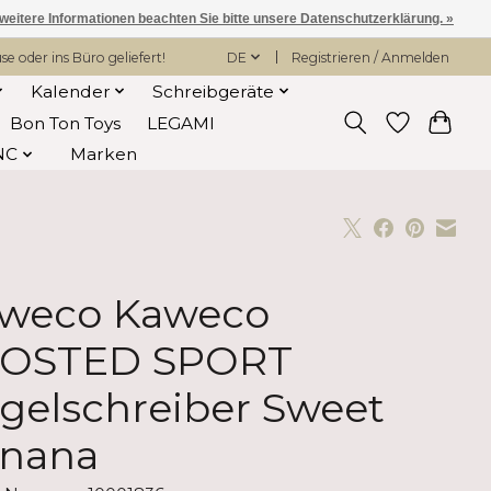
 weitere Informationen beachten Sie bitte unsere Datenschutzerklärung. »
 oder ins Büro geliefert!
DE
Registrieren / Anmelden
Kalender
Schreibgeräte
Bon Ton Toys
LEGAMI
NC
Marken
weco Kaweco
OSTED SPORT
gelschreiber Sweet
nana