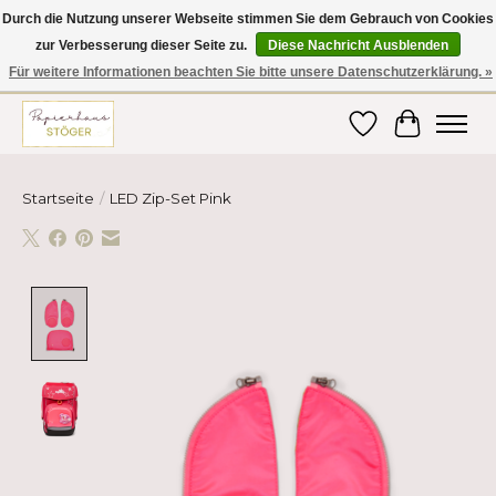
Durch die Nutzung unserer Webseite stimmen Sie dem Gebrauch von Cookies
zur Verbesserung dieser Seite zu.
Diese Nachricht Ausblenden
Hier finden Sie hochwertige Produkte im Bereich Schule, Büro, Papier,
Schreiben und vieles mehr! Erhalten Sie Ihre Bestellung bequem nach
Für weitere Informationen beachten Sie bitte unsere Datenschutzerklärung. »
Hause oder ins Büro geliefert!
Wunschzettel
Ihr Ware
Startseite
/
LED Zip-Set Pink
Product image slideshow Items