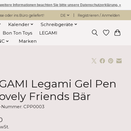
 weitere Informationen beachten Sie bitte unsere Datenschutzerklärung. »
 oder ins Büro geliefert!
DE
Registrieren / Anmelden
Kalender
Schreibgeräte
Bon Ton Toys
LEGAMI
NC
Marken
GAMI Legami Gel Pen
Lovely Friends Bär
el-Nummer: CPP0003
0
MwSt.