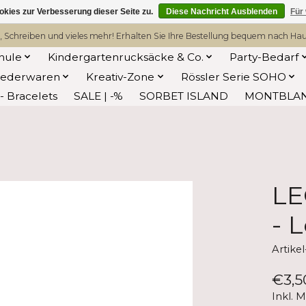
kies zur Verbesserung dieser Seite zu.
Diese Nachricht Ausblenden
Für
, Schreiben und vieles mehr! Erhalten Sie Ihre Bestellung bequem nach Hause
hule
Kindergartenrucksäcke & Co.
Party-Bedarf
Lederwaren
Kreativ-Zone
Rössler Serie SOHO
 Bracelets
SALE | -%
SORBET ISLAND
MONTBLA
LE
- 
Artik
€3,5
Inkl. 