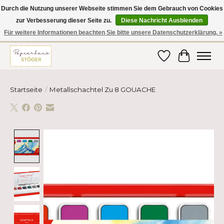
Durch die Nutzung unserer Webseite stimmen Sie dem Gebrauch von Cookies
zur Verbesserung dieser Seite zu.
Diese Nachricht Ausblenden
Hier finden Sie hochwertige Produkte im Bereich Schule, Büro, Papier,
Schreiben und vieles mehr! Erhalten Sie Ihre Bestellung bequem nach
Für weitere Informationen beachten Sie bitte unsere Datenschutzerklärung. »
Hause oder ins Büro geliefert!
Wunschzettel
Ihr Ware
Startseite
/
Metallschachtel Zu 8 GOUACHE
Product image slideshow Items