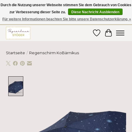
Durch die Nutzung unserer Webseite stimmen Sie dem Gebrauch von Cookies
zur Verbesserung dieser Seite zu.
Diese Nachricht Ausblenden
Hier finden Sie hochwertige Produkte im Bereich Schule, Büro, Papier,
Schreiben und vieles mehr! Erhalten Sie Ihre Bestellung bequem nach
Für weitere Informationen beachten Sie bitte unsere Datenschutzerklärung. »
Hause oder ins Büro geliefert!
Wunschzettel
Ihr Ware
Startseite
/
Regenschirm KoBärnikus
Product image slideshow Items