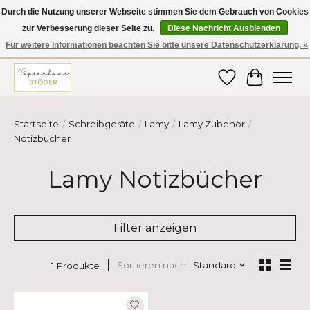
Durch die Nutzung unserer Webseite stimmen Sie dem Gebrauch von Cookies
zur Verbesserung dieser Seite zu.
Diese Nachricht Ausblenden
Hier finden Sie hochwertige Produkte im Bereich Schule, Büro, Papier,
Schreiben und vieles mehr! Erhalten Sie Ihre Bestellung bequem nach
Für weitere Informationen beachten Sie bitte unsere Datenschutzerklärung. »
Hause oder ins Büro geliefert!
Wunschzettel
Ihr Ware
Startseite
/
Schreibgeräte
/
Lamy
/
Lamy Zubehör
/
Notizbücher
Lamy Notizbücher
Filter anzeigen
Sortieren nach
Standard
1 Produkte