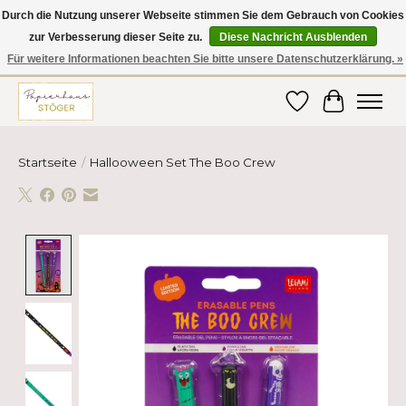
Durch die Nutzung unserer Webseite stimmen Sie dem Gebrauch von Cookies
zur Verbesserung dieser Seite zu.
Diese Nachricht Ausblenden
Hier finden Sie hochwertige Produkte im Bereich Schule, Büro, Papier,
Schreiben und vieles mehr! Erhalten Sie Ihre Bestellung bequem nach
Für weitere Informationen beachten Sie bitte unsere Datenschutzerklärung. »
Hause oder ins Büro geliefert!
Wunschzettel
Ihr Ware
Startseite
/
Hallooween Set The Boo Crew
Product image slideshow Items