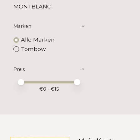
MONTBLANC
Marken
Alle Marken
Tombow
Preis
Preis – Mindestwert
Price maximum value
€
0
- €
15