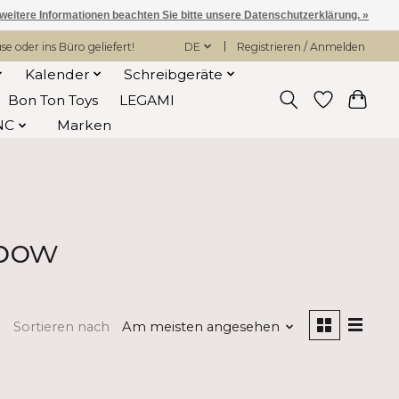
 weitere Informationen beachten Sie bitte unsere Datenschutzerklärung. »
 oder ins Büro geliefert!
DE
Registrieren / Anmelden
Kalender
Schreibgeräte
Bon Ton Toys
LEGAMI
NC
Marken
mbow
Sortieren nach
Am meisten angesehen