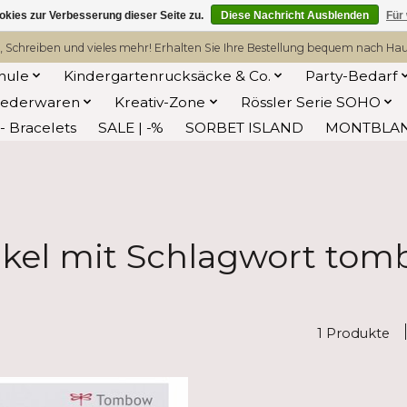
kies zur Verbesserung dieser Seite zu.
Diese Nachricht Ausblenden
Für
, Schreiben und vieles mehr! Erhalten Sie Ihre Bestellung bequem nach Hause
hule
Kindergartenrucksäcke & Co.
Party-Bedarf
Lederwaren
Kreativ-Zone
Rössler Serie SOHO
 Bracelets
SALE | -%
SORBET ISLAND
MONTBLA
ikel mit Schlagwort to
1 Produkte