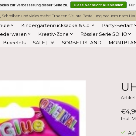
kies zur Verbesserung dieser Seite zu.
Diese Nachricht Ausblenden
Für
, Schreiben und vieles mehr! Erhalten Sie Ihre Bestellung bequem nach Hause
hule
Kindergartenrucksäcke & Co.
Party-Bedarf
Lederwaren
Kreativ-Zone
Rössler Serie SOHO
 Bracelets
SALE | -%
SORBET ISLAND
MONTBLA
UH
Artik
€4,9
Inkl. 
Auf