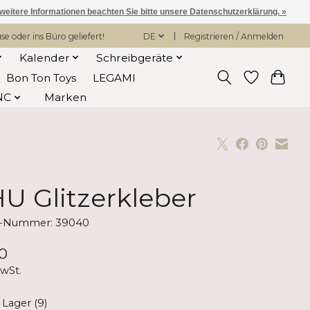
 weitere Informationen beachten Sie bitte unsere Datenschutzerklärung. »
 oder ins Büro geliefert!
DE
Registrieren / Anmelden
Kalender
Schreibgeräte
Bon Ton Toys
LEGAMI
NC
Marken
U Glitzerkleber
el-Nummer: 39040
0
MwSt.
 Lager (9)