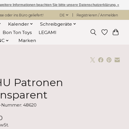
 weitere Informationen beachten Sie bitte unsere Datenschutzerklärung. »
 oder ins Büro geliefert!
DE
Registrieren / Anmelden
Kalender
Schreibgeräte
Bon Ton Toys
LEGAMI
NC
Marken
U Patronen
ansparent
el-Nummer: 48620
0
MwSt.