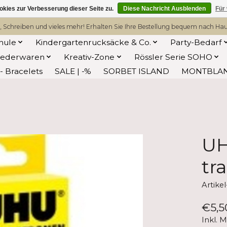
kies zur Verbesserung dieser Seite zu.
Diese Nachricht Ausblenden
Für
, Schreiben und vieles mehr! Erhalten Sie Ihre Bestellung bequem nach Hause
hule
Kindergartenrucksäcke & Co.
Party-Bedarf
Lederwaren
Kreativ-Zone
Rössler Serie SOHO
 Bracelets
SALE | -%
SORBET ISLAND
MONTBLA
UH
tr
Artik
€5,5
Inkl. 