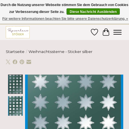
Durch die Nutzung unserer Webseite stimmen Sie dem Gebrauch von Cookies
zur Verbesserung dieser Seite zu.
Diese Nachricht Ausblenden
Hier finden Sie hochwertige Produkte im Bereich Schule, Büro, Papier,
Schreiben und vieles mehr! Erhalten Sie Ihre Bestellung bequem nach
Für weitere Informationen beachten Sie bitte unsere Datenschutzerklärung. »
Hause oder ins Büro geliefert!
Wunschzettel
Ihr Ware
Startseite
/
Weihnachtssterne - Sticker silber
Product image slideshow Items