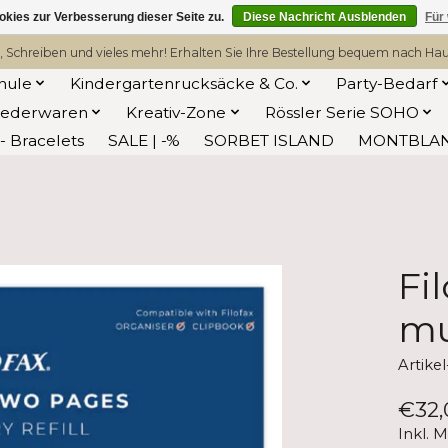
kies zur Verbesserung dieser Seite zu.
Diese Nachricht Ausblenden
Für
, Schreiben und vieles mehr! Erhalten Sie Ihre Bestellung bequem nach Hause
hule
Kindergartenrucksäcke & Co.
Party-Bedarf
Lederwaren
Kreativ-Zone
Rössler Serie SOHO
 Bracelets
SALE | -%
SORBET ISLAND
MONTBLA
Fi
mu
Artik
€32,
Inkl. 