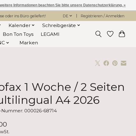
 weitere Informationen beachten Sie bitte unsere Datenschutzerklärung. »
 oder ins Büro geliefert!
DE
Registrieren / Anmelden
Kalender
Schreibgeräte
Bon Ton Toys
LEGAMI
NC
Marken
lofax 1 Woche / 2 Seiten
ltilingual A4 2026
el-Nummer: 000026-68714
00
MwSt.