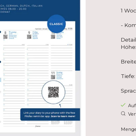
1 Woc
- Kom
Detai
Höhe
Breit
Tiefe:
Sprac
Auf
Ver
Menge